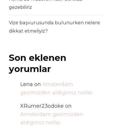
gezebiliriz
Vize başvurusunda bulunurken nelere
dikkat etmeliyiz?
Son eklenen
yorumlar
Lena
on
Amsterdam
gezimizden aldigimiz notlar
XRumer23odoke
on
Amsterdam gezimizden
aldigimiz notlar