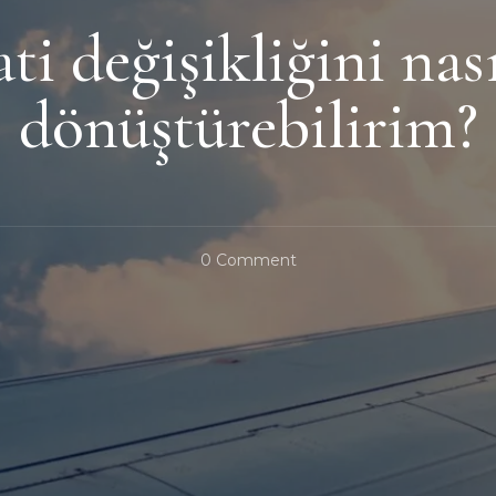
ti değişikliğini nası
dönüştürebilirim?
On
0 Comment
Uçuş
Saati
Değişikliğini
Nasıl
Fırsata
Dönüştürebilirim?