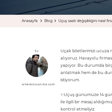
Anasayfa
Blog
Uçuş saati değişikliğini nasıl fı
Uçak biletlerimizi ucuza 
by
alıyoruz. Havayolu firması
yapıyor. Bu durumda bir
anlatmak hem de bu duru
istiyorum.
whereislusnika.com
✨Uçuş günümüze 14 günden
ile ilgili bir mesaj aldığ
kontrol etmeliyiz.