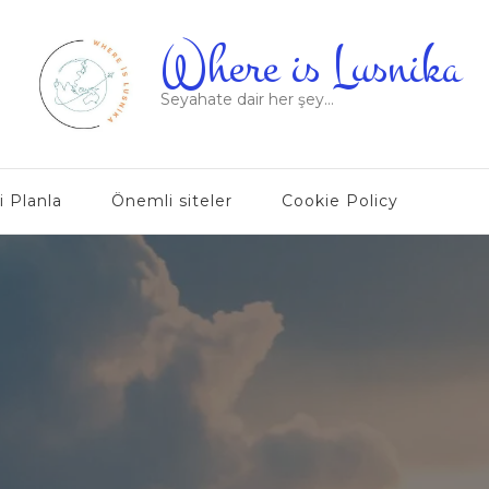
Where is Lusnika
Seyahate dair her şey…
i Planla
Önemli siteler
Cookie Policy