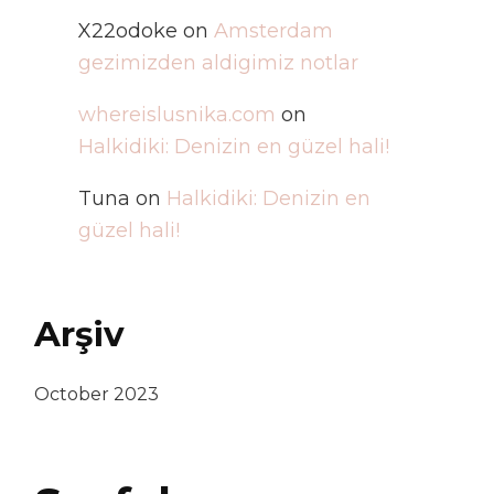
X22odoke
on
Amsterdam
gezimizden aldigimiz notlar
whereislusnika.com
on
Halkidiki: Denizin en güzel hali!
Tuna
on
Halkidiki: Denizin en
güzel hali!
Arşiv
October 2023