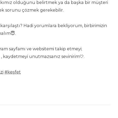
akkımız olduğunu belirtmek ya da başka bir müşteri
erek sorunu çözmek gerekebilir.
karşılaştı? Hadi yorumlara bekliyorum, birbirimizin
alım😇.
agram sayfamı ve websitemi takip etmeyi;
 , kaydetmeyi unutmazsanız sevinirim🤍.
zi
#keşfet