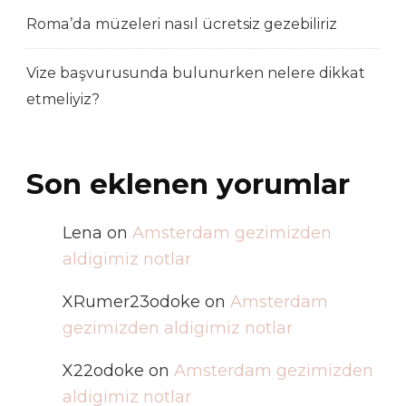
Roma’da müzeleri nasıl ücretsiz gezebiliriz
Vize başvurusunda bulunurken nelere dikkat
etmeliyiz?
Son eklenen yorumlar
Lena
on
Amsterdam gezimizden
aldigimiz notlar
XRumer23odoke
on
Amsterdam
gezimizden aldigimiz notlar
X22odoke
on
Amsterdam gezimizden
aldigimiz notlar