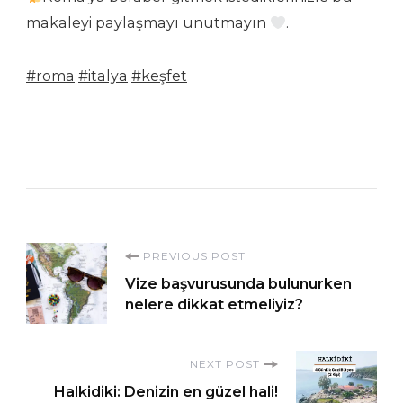
makaleyi paylaşmayı unutmayın
.
#roma
#italya
#keşfet
Post
PREVIOUS POST
Vize başvurusunda bulunurken
Navigation
nelere dikkat etmeliyiz?
NEXT POST
Halkidiki: Denizin en güzel hali!