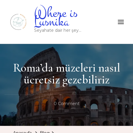
Where is
Lusnika
Seyahate dair her şey…
Roma’da müzeleri nasıl
ücretsiz gezebiliriz
On
0 Comment
Roma’da
Müzeleri
Nasıl
Anasayfa
Blog