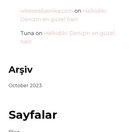
whereislusnika.com
on
Halkidiki:
Denizin en güzel hali!
Tuna
on
Halkidiki: Denizin en güzel
hali!
Arşiv
October 2023
Sayfalar