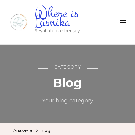
Where is
Lusnika
Seyahate dair her şey…
CATEGORY
Blog
Your blog category
Anasayfa
Blog