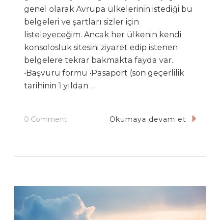
genel olarak Avrupa ülkelerinin istediği bu
belgeleri ve şartları sizler için
listeleyeceğim. Ancak her ülkenin kendi
konsolosluk sitesini ziyaret edip istenen
belgelere tekrar bakmakta fayda var.
•Başvuru formu •Pasaport (son geçerlilik
tarihinin 1 yıldan …
On
0 Comment
Okumaya devam et
Vize
Başvurusunda
Bulunurken
Nelere
Dikkat
Etmeliyiz?