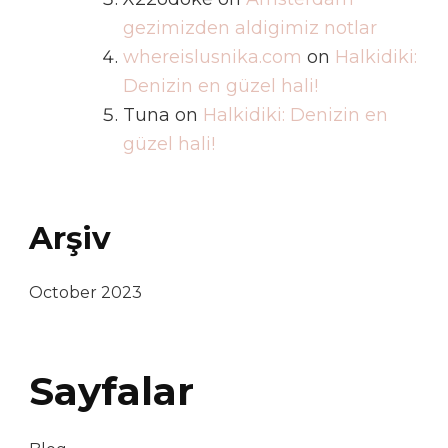
gezimizden aldigimiz notlar
whereislusnika.com
on
Halkidiki:
Denizin en güzel hali!
Tuna
on
Halkidiki: Denizin en
güzel hali!
Arşiv
October 2023
Sayfalar