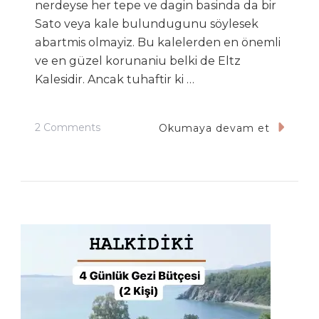
nerdeyse her tepe ve dagin basinda da bir
Sato veya kale bulundugunu söylesek
abartmis olmayiz. Bu kalelerden en önemli
ve en güzel korunaniu belki de Eltz
Kalesidir. Ancak tuhaftir ki …
On
2 Comments
Okumaya devam et
Eltz
Kalesi
Ve
Mosel
Nehri