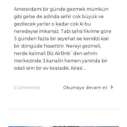
Amsterdami bir günde gezmek mümkün
gibi gelse de aslinda sehir cok büyük ve
gezilecek yerler o kadar cok ki bu
neredeyse imkansiz. Tabi sahsi fikrime göre
3 günden fazla bir seyehat ise kendizi kisir
bir döngüde hissettirir. Nereyi gezmeli,
nerde kalmali Biz AirBnb´den sehrin
merkezinde 3.kanalin hemen yaninda bir
odali sirin bir ev kiraladik. Kirasi …
On
5 Comments
Okumaya devam et
Amsterdam
Gezimizden
Aldigimiz
Notlar