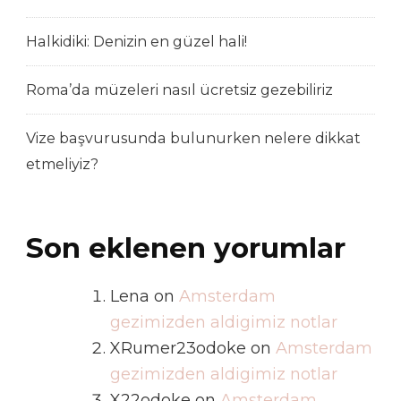
Halkidiki: Denizin en güzel hali!
Roma’da müzeleri nasıl ücretsiz gezebiliriz
Vize başvurusunda bulunurken nelere dikkat
etmeliyiz?
Son eklenen yorumlar
Lena
on
Amsterdam
gezimizden aldigimiz notlar
XRumer23odoke
on
Amsterdam
gezimizden aldigimiz notlar
X22odoke
on
Amsterdam