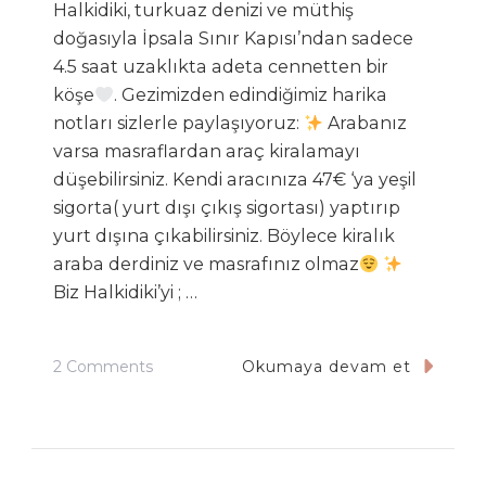
Halkidiki, turkuaz denizi ve müthiş
doğasıyla İpsala Sınır Kapısı’ndan sadece
4.5 saat uzaklıkta adeta cennetten bir
köşe
. Gezimizden edindiğimiz harika
notları sizlerle paylaşıyoruz:
Arabanız
varsa masraflardan araç kiralamayı
düşebilirsiniz. Kendi aracınıza 47€ ‘ya yeşil
sigorta( yurt dışı çıkış sigortası) yaptırıp
yurt dışına çıkabilirsiniz. Böylece kiralık
araba derdiniz ve masrafınız olmaz
Biz Halkidiki’yi ; …
On
2 Comments
Okumaya devam et
Halkidiki:
Denizin
En