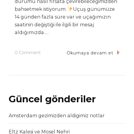
durumu nasıl fırsata çevirebileceğimizden
bahsetmek istiyorum.
Uçuş günümüze
14 günden fazla süre var ve uçağımızın
saatinin değiştiği ile ilgili bir mesaj
aldığımızda …
On
0 Comment
Okumaya devam et
Uçuş
Saati
Değişikliğini
Nasıl
Fırsata
Güncel gönderiler
Dönüştürebilirim?
Amsterdam gezimizden aldigimiz notlar
Eltz Kalesi ve Mosel Nehri